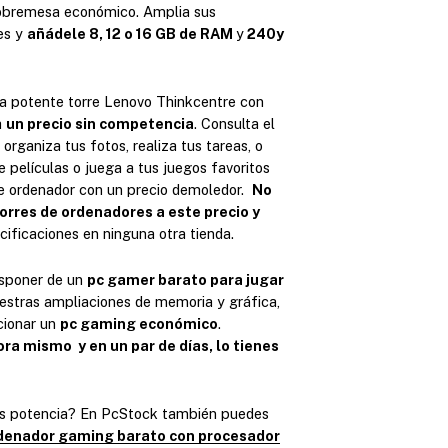
n
sobremesa económico. Amplia sus
g
es y
añádele 8, 12 o 16 GB de RAM
y
240y
o
d
ta potente torre Lenovo Thinkcentre con
e
a
un precio sin competencia
. Consulta el
 organiza tus fotos, realiza tus tareas, o
p
 películas o juega a tus juegos favoritos
r
de ordenador con un precio demoledor.
No
e
orres de ordenadores a este precio y
cificaciones en ninguna otra tienda.
c
i
isponer de un
pc gamer barato para jugar
o
stras ampliaciones de memoria y gráfica,
cionar un
pc gaming económico
.
s
ra mismo y en un par de días, lo tienes
:
d
s potencia? En PcStock también puedes
e
denador gaming barato con procesador