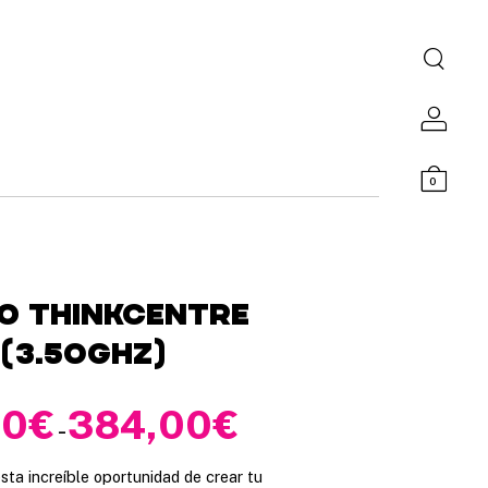
0
o ThinkCentre
 (3.50Ghz)
00
€
384,00
€
R
-
a
sta increíble oportunidad de crear tu