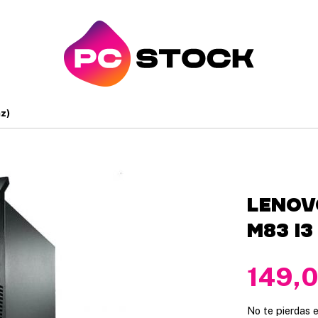
z)
Lenov
M83 i3
149,
No te pierdas e