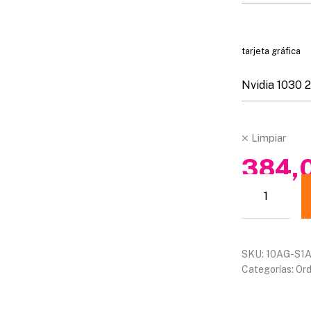
tarjeta gráfica
Limpiar
384,
SKU:
10AG-S1
Categorías:
Or