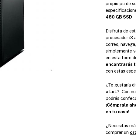
propio pc de 
especificacion
480 GB SSD
Disfruta de es
procesador i3 
correo, navega,
simplemente ve
en esta torre 
encontrarás t
con estas espe
¿Te gustaría d
a LoL
? Con nue
podrás confec
¡Cómprala aho
en tu casa!
¿Necesitas má
comprar un
or