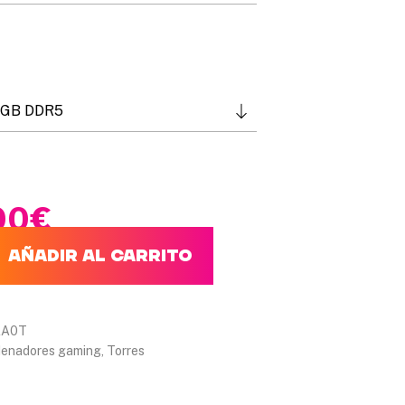
3
8
4
,
0
0
€
00
€
AÑADIR AL CARRITO
AA0T
denadores gaming
,
Torres