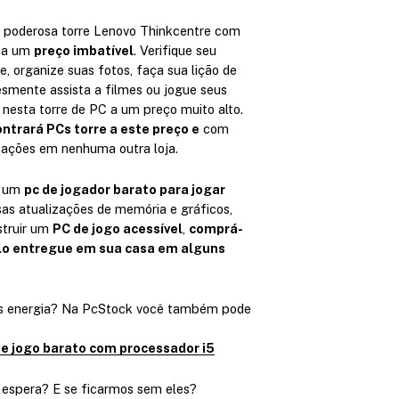
d
g
e
e
o
 poderosa torre Lenovo Thinkcentre com
m
2
3 a um
preço imbatível
. Verifique seu
d
ú
3
e, organize suas fotos, faça sua lição de
l
e
esmente assista a filmes ou jogue seus
9
t
 nesta torre de PC a um preço muito alto.
p
,
i
ntrará PCs torre a este preço e
com
0
r
p
cações em nenhuma outra loja.
0
e
l
€
r um
pc de jogador barato para jogar
e
c
h
as atualizações de memória e gráficos,
s
i
a
struir um
PC de jogo acessível
,
comprá-
v
o
s
-lo entregue em sua casa em alguns
a
t
s
r
a
i
:
is energia? Na PcStock você também pode
4
a
d
2
n
e jogo barato com processador i5
e
9
t
s
,
e
 espera? E se ficarmos sem eles?