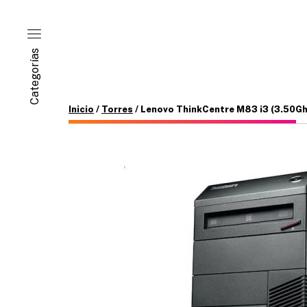
Categorías
Inicio
/
Torres
/ Lenovo ThinkCentre M83 i3 (3.50Gh