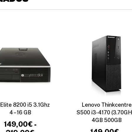
Elite 8200 i5 3.1Ghz
Lenovo Thinkcentre
4 – 16 GB
S500 i3-4170 (3.70GH
4GB 500GB
149,00
€
-
149,00
€