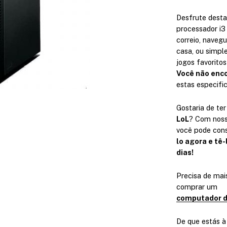
e
d
s
e
n
e
d
Desfrute desta
m
e
1
e
processador i
ú
m
4
1
correio, navegu
l
ú
casa, ou simpl
9
4
t
l
jogos favoritos
,
9
i
t
Você não enco
0
,
p
estas especifi
i
0
0
l
p
€
0
Gostaria de te
e
l
h
€
LoL
? Com noss
s
e
a
h
você pode con
v
s
s
a
lo agora e tê
a
v
dias!
t
s
r
a
a
t
i
r
Precisa de ma
2
a
a
i
comprar um
1
3
n
a
computador d
9
7
t
n
,
4
e
t
De que estás à