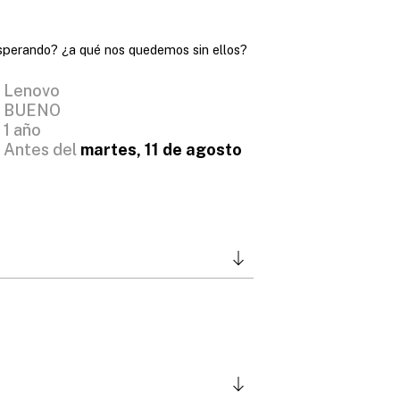
s
d
sperando? ¿a qué nos quedemos sin ellos?
e
1
Lenovo
4
BUENO
1 año
9
Antes del
martes, 11 de agosto
,
0
0
€
h
a
s
t
a