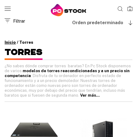
0
Filtrar
Orden predeterminado
Inicio
/ Torres
TORRES
¿No sabes dónde comprar torres baratas? En Pc Stock disponemos
de varios
modelos de torres reacondicionadas y a un precio sin
competencia
. Disfruta de tu ordenador en perfecto estado de
funcionamiento y a un precio demoledor.
Nuestras torres de
ordenador están como nuevas pero son torres de ordenador
económicas, muy por debajo del precio que tendrían, incluso más
baratos que si fuesen de segunda mano.
Ver más…