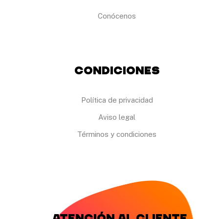
e
n
Conócenos
l
a
p
á
g
i
Condiciones
n
a
d
e
Política de privacidad
p
r
Aviso legal
o
d
Términos y condiciones
u
c
t
o
Atención al cliente