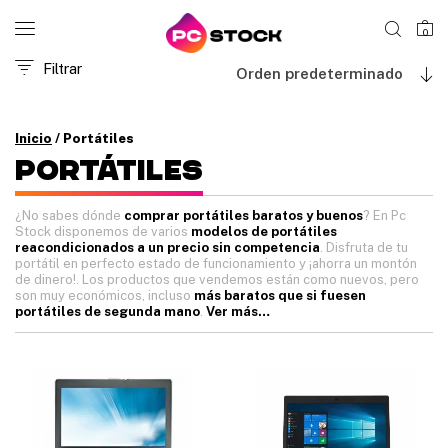
0
Filtrar
Orden predeterminado
Inicio
/ Portátiles
PORTáTILES
¿No sabes dónde
comprar portátiles baratos y buenos
? En Pc
Stock disponemos de varios
modelos de portátiles
reacondicionados a un precio sin competencia
. Disfruta de tu
portátil en perfecto estado de funcionamiento y ¡ahorra un montón
de dinero!.
Los productos que vendemos están como nuevos, pero
son muy económicos, incluso
más baratos que si fuesen
portátiles de segunda mano
.
Ver más…