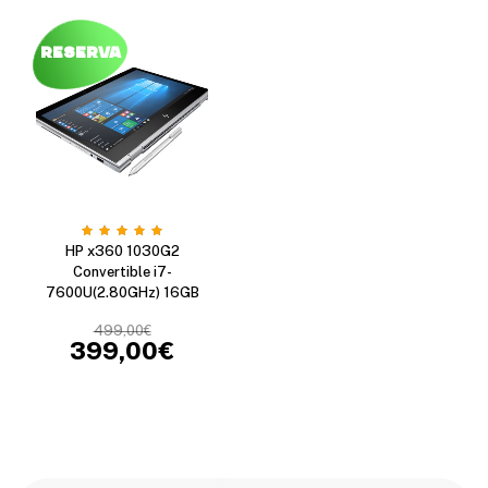
Reserva
HP x360 1030G2
Convertible i7-
7600U(2.80GHz) 16GB
499,00
€
399,00
€