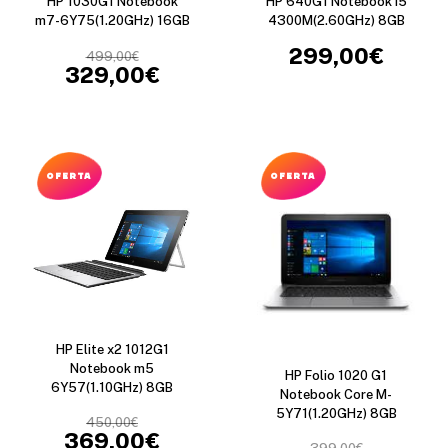
HP 1030G1 Notebook
HP 640G1 Notebook i5
m7-6Y75(1.20GHz) 16GB
4300M(2.60GHz) 8GB
299,00
€
499,00
€
329,00
€
OFERTA
OFERTA
HP Elite x2 1012G1
Notebook m5
HP Folio 1020 G1
6Y57(1.10GHz) 8GB
Notebook Core M-
5Y71(1.20GHz) 8GB
450,00
€
369,00
€