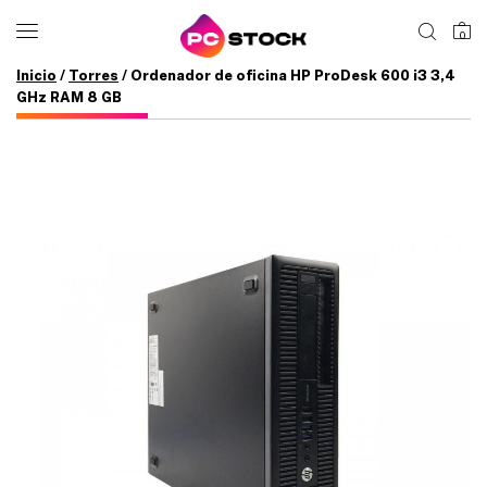
0
Inicio
/
Torres
/ Ordenador de oficina HP ProDesk 600 i3 3,4
GHz RAM 8 GB