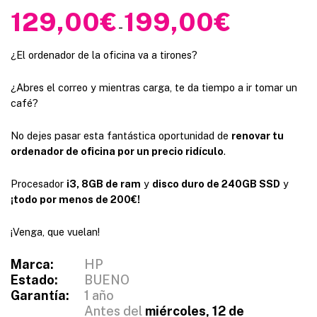
129,00
€
199,00
€
R
-
a
n
¿El ordenador de la oficina va a tirones?
g
¿Abres el correo y mientras carga, te da tiempo a ir tomar un
o
café?
d
e
No dejes pasar esta fantástica oportunidad de
renovar tu
p
ordenador de oficina por un precio ridículo
.
r
e
Procesador
i3, 8GB de ram
y
disco duro de 240GB SSD
y
c
¡todo por menos de 200€!
i
o
¡Venga, que vuelan!
s
:
Marca:
HP
d
Estado:
BUENO
e
Garantía:
1 año
s
Antes del
miércoles, 12 de