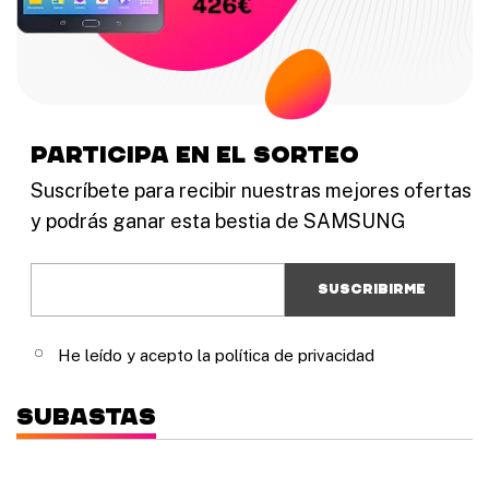
p
t
9
c
i
9
i
p
,
o
l
0
n
e
0
e
s
€
s
v
h
s
participa en el sorteo
a
a
e
r
s
p
Suscríbete para recibir nuestras mejores ofertas
i
t
u
a
a
y podrás ganar esta bestia de SAMSUNG
e
n
3
d
t
9
e
e
9
n
s
,
e
.
0
l
L
0
e
a
€
He leído y acepto la política de privacidad
g
s
i
o
r
p
Subastas
e
c
n
i
l
o
a
n