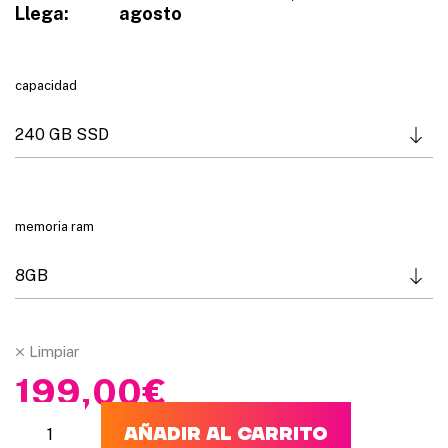
Llega:
agosto
d
e
1
2
capacidad
9
,
0
0
€
memoria ram
h
a
s
t
a
1
Limpiar
9
199,00
€
9
,
AÑADIR AL CARRITO
0