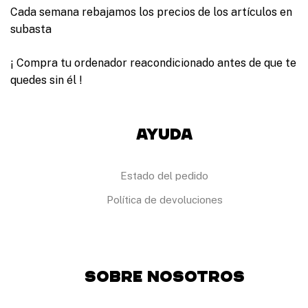
p
e
Cada semana rebajamos los precios de los artículos en
á
s
subasta
g
s
i
e
n
p
¡ Compra tu ordenador reacondicionado antes de que te
a
u
d
quedes sin él !
e
e
d
p
e
r
n
o
Ayuda
e
d
l
u
e
c
g
Estado del pedido
t
i
o
r
Política de devoluciones
e
n
l
a
p
á
Sobre Nosotros
g
i