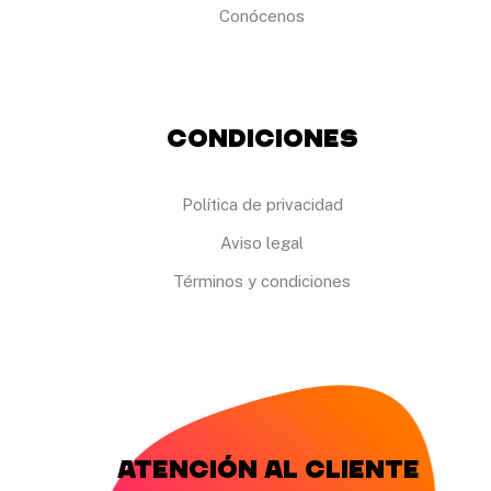
n
Conócenos
a
d
e
p
r
o
Condiciones
d
u
c
t
Política de privacidad
o
Aviso legal
Términos y condiciones
Atención al cliente