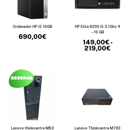
Ordenador HP i5 16GB
HP Elite 8200 i5 3.1Ghz 4
– 16 GB
690,00
€
149,00
€
-
219,00
€
R
E
a
s
n
t
g
e
o
p
d
Reserva
r
e
o
p
d
r
u
e
c
c
t
i
o
o
t
s
i
:
e
d
Lenovo thinkcentre M83
Lenovo Thinkcentre M700