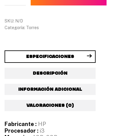
0
€
SKU:
N/D
Categoría:
Torres
Especificaciones
Descripción
Información adicional
Valoraciones (0)
Fabricante :
HP
Procesador :
i3