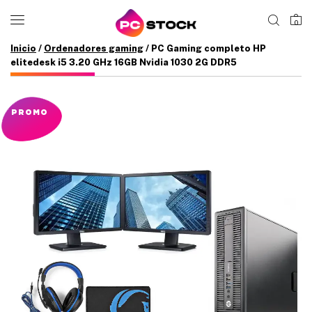
0
Inicio
/
Ordenadores gaming
/ PC Gaming completo HP
elitedesk i5 3.20 GHz 16GB Nvidia 1030 2G DDR5
PROMO