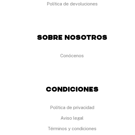
r
Política de devoluciones
e
n
l
a
p
á
Sobre Nosotros
g
i
n
Conócenos
a
d
e
p
r
o
Condiciones
d
u
c
t
Política de privacidad
o
Aviso legal
Términos y condiciones