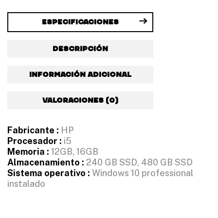
Especificaciones
Descripción
Información adicional
Valoraciones (0)
Fabricante :
HP
Procesador :
i5
Memoria :
12GB, 16GB
Almacenamiento :
240 GB SSD, 480 GB SSD
Sistema operativo :
Windows 10 professional
instalado