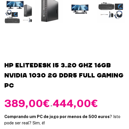
e
p
u
e
d
e
n
e
l
e
g
i
HP elitedesk i5 3.20 GHz 16GB
r
e
Nvidia 1030 2G DDR5 Full Gaming
n
l
PC
a
p
á
389,00
€
444,00
€
g
R
-
i
a
n
n
a
Comprando um PC de jogo por menos de 500 euros
? Isto
d
pode ser real? Sim, é!
g
e