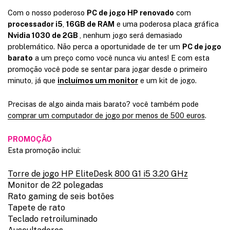
o
p
Com o nosso poderoso
PC de jogo HP renovado
com
d
r
o
processador i5
,
16GB de RAM
e uma poderosa placa gráfica
e
d
Nvidia 1030 de 2GB
, nenhum jogo será demasiado
p
u
problemático. Não perca a oportunidade de ter um
PC de jogo
r
c
barato
a um preço como você nunca viu antes! E com esta
t
e
promoção você pode se sentar para jogar desde o primeiro
o
c
minuto, já que
incluímos um monitor
e um kit de jogo.
i
o
Precisas de algo ainda mais barato? você também pode
s
comprar um computador de jogo por menos de 500 euros
.
:
d
PROMOÇÃO
e
Esta promoção inclui:
s
Torre de jogo HP EliteDesk 800 G1 i5 3.20 GHz
d
Monitor de 22 polegadas
e
Rato gaming de seis botões
3
Tapete de rato
8
Teclado retroiluminado
9