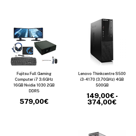
Fujitsu Full Gaming
Lenovo Thinkcentre S500
Computer i7 3.6GHz
i3-4170 (3,70GHz) 4GB
16GB Nvidia 1030 2GB
500GB
DDR5
149,00
€
-
579,00
€
374,00
€
R
E
a
s
n
t
g
e
o
p
d
r
e