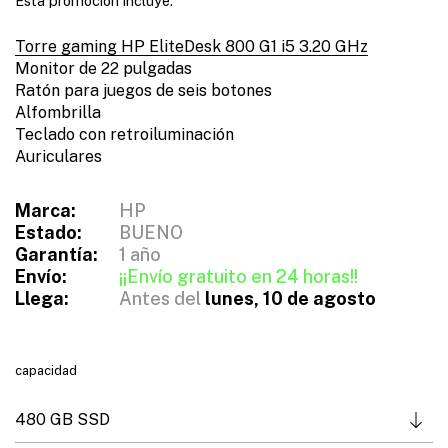
e
Esta promoción incluye:
s
Torre gaming HP EliteDesk 800 G1 i5 3.20 GHz
d
Monitor de 22 pulgadas
e
Ratón para juegos de seis botones
3
Alfombrilla
8
Teclado con retroiluminación
9
Auriculares
,
0
Marca:
HP
0
Estado:
BUENO
€
Garantía:
1 año
h
Envío:
¡¡Envío gratuito en 24 horas!!
a
Llega:
Antes del
lunes, 10 de agosto
s
t
a
capacidad
4
4
4