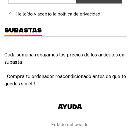
.
0
l
L
0
e
a
€
He leído y acepto la política de privacidad
g
s
i
o
r
p
Subastas
e
c
n
i
l
o
a
n
p
e
Cada semana rebajamos los precios de los artículos en
á
s
subasta
g
s
i
e
n
p
¡ Compra tu ordenador reacondicionado antes de que te
a
u
d
quedes sin él !
e
e
d
p
e
r
n
o
Ayuda
e
d
l
u
e
c
g
Estado del pedido
t
i
o