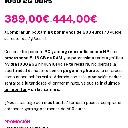
1030 2G DDR5
389,00
€
444,00
€
R
-
a
n
¿
Comprar un pc gaming por menos de 500 euros
? ¿Puede
ser esto real? ¡Pues sí!
g
o
Con nuestro potente
PC gaming reacondicionado HP
con
d
procesador i5
,
16 GB de RAM
y la potentísima tarjeta gráfica
e
Nvidia 1030 2GB
ningún juego se te resistirá. No pierdas la
p
oportunidad de hacerte con un
pc gaming barato
¡a un precio
r
como nunca habías visto!. Además con esta promoción podrás
e
sentarte a jugar desde el primer minuto, ya que te
incluimos
c
un monitor
y un kit gaming
.
i
o
¿Necesitas algo aún más barato? también puedes
comprar un
s
ordenador gaming por menos de 500 euros
:
d
PROMOCIÓN