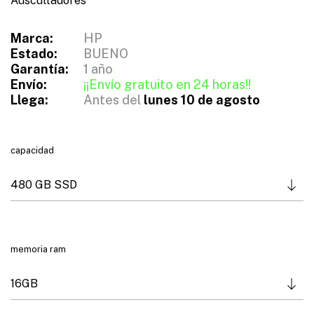
Auscultadores
,
0
Marca:
HP
0
Estado:
BUENO
€
Garantía:
1 año
h
Envío:
¡¡Envío gratuito en 24 horas!!
a
Llega:
Antes del
lunes 10 de agosto
s
t
a
capacidad
4
4
4
,
0
0
memoria ram
€