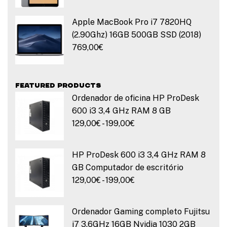
Apple MacBook Pro i7 7820HQ
(2.90Ghz) 16GB 500GB SSD (2018)
769,00
€
FEATURED PRODUCTS
Ordenador de oficina HP ProDesk
600 i3 3,4 GHz RAM 8 GB
R
129,00
€
-
199,00
€
a
n
HP ProDesk 600 i3 3,4 GHz RAM 8
g
GB Computador de escritório
o
R
129,00
€
-
199,00
€
d
a
e
n
Ordenador Gaming completo Fujitsu
p
g
i7 3.6GHz 16GB Nvidia 1030 2GB
r