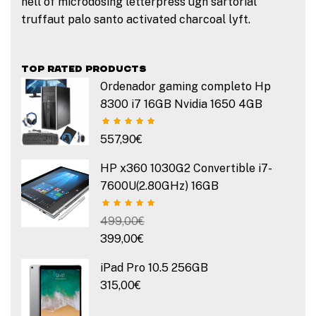
hell of microdosing letterpress ugh sartorial
truffaut palo santo activated charcoal lyft.
TOP RATED PRODUCTS
Ordenador gaming completo Hp
8300 i7 16GB Nvidia 1650 4GB
557,90
€
HP x360 1030G2 Convertible i7-
7600U(2.80GHz) 16GB
499,00
€
399,00
€
iPad Pro 10.5 256GB
315,00
€