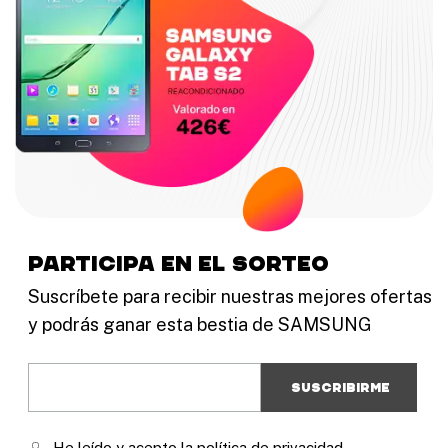
9
h
,
a
0
s
0
t
€
a
h
1
a
9
s
9
t
,
a
0
1
participa en el sorteo
0
9
Suscríbete para recibir nuestras mejores ofertas
€
9
y podrás ganar esta bestia de SAMSUNG
,
0
0
€
He leído y acepto la política de privacidad