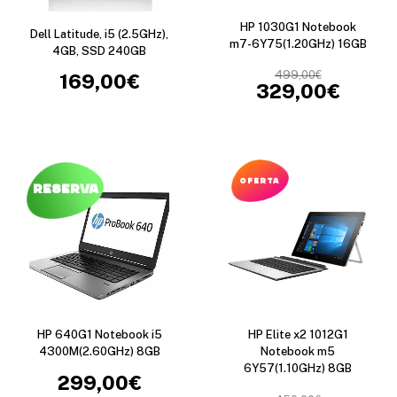
HP 1030G1 Notebook
Dell Latitude, i5 (2.5GHz),
m7-6Y75(1.20GHz) 16GB
4GB, SSD 240GB
499,00
€
169,00
€
329,00
€
OFERTA
Reserva
HP 640G1 Notebook i5
HP Elite x2 1012G1
4300M(2.60GHz) 8GB
Notebook m5
6Y57(1.10GHz) 8GB
299,00
€