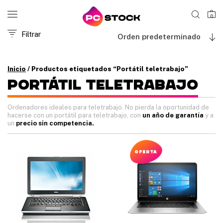
0
Filtrar
Orden predeterminado
Inicio
/ Productos etiquetados “Portátil teletrabajo”
PORTáTIL TELETRABAJO
Ordenadores ideales para teletrabajo. No pierda la oportunidad de
hacerse con un portátil para teletrabajo, con
un año de garantía
y a
un
precio sin competencia.
OFERTA