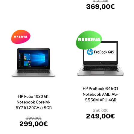
450,00
€
369,00
€
OFERTA
Reserva
HP ProBook 645G1
Notebook AMD A8-
HP Folio 1020 G1
5550M APU 4GB
Notebook Core M-
5Y71(1.20GHz) 8GB
350,00
€
249,00
€
399,00
€
299,00
€