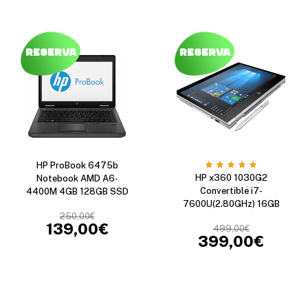
Reserva
Reserva
HP ProBook 6475b
HP x360 1030G2
Notebook AMD A6-
Convertible i7-
4400M 4GB 128GB SSD
7600U(2.80GHz) 16GB
250,00
€
139,00
€
499,00
€
399,00
€