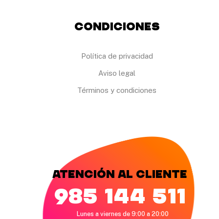
p
r
o
Condiciones
d
u
c
t
Política de privacidad
o
Aviso legal
Términos y condiciones
Atención al cliente
985 144 511
Lunes a viernes de 9:00 a 20:00