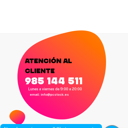
Atención al
cliente
985 144 511
Lunes a viernes de 9:00 a 20:00
email:
info@pcstock.es