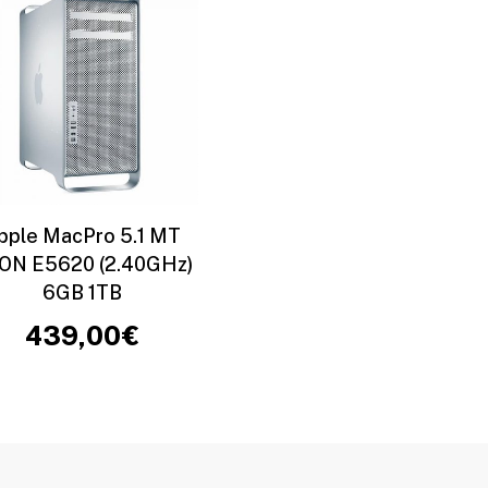
pple MacPro 5.1 MT
ON E5620 (2.40GHz)
6GB 1TB
439,00
€