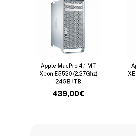
Apple MacPro 4.1 MT
A
Xeon E5520 (2.27Ghz)
XE
24GB 1TB
439,00
€